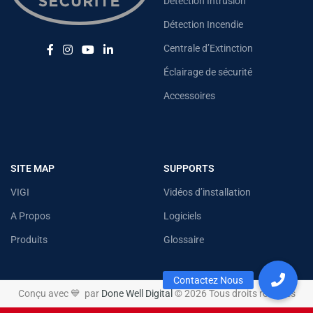
Détection Intrusion
Détection Incendie
Centrale d’Extinction
Éclairage de sécurité
Accessoires
SITE MAP
SUPPORTS
VIGI
Vidéos d’installation
A Propos
Logiciels
Produits
Glossaire
Conçu avec 💙 par
Done Well Digital
© 2026 Tous droits réservés