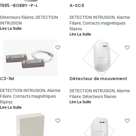
1995 -BOBBY -P-L
A-SC4
Détecteurs filaires
,
DETECTION
DETECTION INTRUSION
,
Alarme
INTRUSION
Filaire
,
Contacts magnétiques
Lire La Suite
filaires
Lire La Suite
C3-1M
Détecteur de mouvement
filaire à double technologie
DETECTION INTRUSION
,
Alarme
DETECTION INTRUSION
,
Alarme
Filaire
,
Contacts magnétiques
Filaire
,
Détecteurs filaires
Lire La Suite
filaires
Lire La Suite