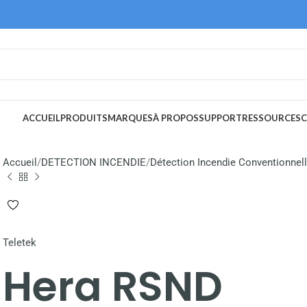
ACCUEIL
PRODUITS
MARQUES
À PROPOS
SUPPORT
RESSOURCES
C
Accueil
DETECTION INCENDIE
Détection Incendie Conventionnel
Teletek
Hera RSND