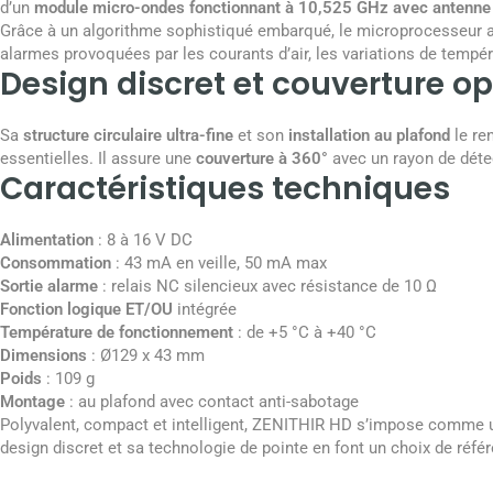
d’un
module micro-ondes fonctionnant à 10,525 GHz avec antenne 
Grâce à un algorithme sophistiqué embarqué, le microprocesseur a
alarmes provoquées par les courants d’air, les variations de tempér
Design discret et couverture o
Sa
structure circulaire ultra-fine
et son
installation au plafond
le re
essentielles. Il assure une
couverture à 360°
avec un rayon de déte
Caractéristiques techniques
Alimentation
: 8 à 16 V DC
Consommation
: 43 mA en veille, 50 mA max
Sortie alarme
: relais NC silencieux avec résistance de 10 Ω
Fonction logique ET/OU
intégrée
Température de fonctionnement
: de +5 °C à +40 °C
Dimensions
: Ø129 x 43 mm
Poids
: 109 g
Montage
: au plafond avec contact anti-sabotage
Polyvalent, compact et intelligent, ZENITHIR HD s’impose comme une
design discret et sa technologie de pointe en font un choix de réfé