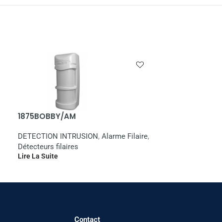
1875BOBBY/AM
Teletek GBD 
DETECTION INTRUSION
,
Alarme Filaire
,
DETECTION IN
Détecteurs filaires
Détecteurs filai
Lire La Suite
Lire La Suite
Contact