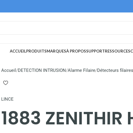
ACCUEIL
PRODUITS
MARQUES
À PROPOS
SUPPORT
RESSOURCES
C
Accueil
DETECTION INTRUSION
Alarme Filaire
Détecteurs filaire
LINCE
1883 ZENITHIR