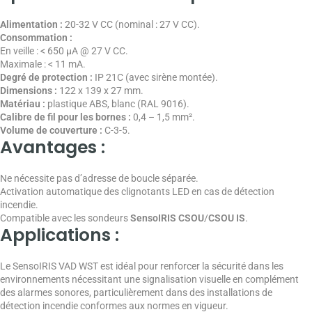
Alimentation :
20-32 V CC (nominal : 27 V CC).
Consommation :
En veille : < 650 µA @ 27 V CC.
Maximale : < 11 mA.
Degré de protection :
IP 21C (avec sirène montée).
Dimensions :
122 x 139 x 27 mm.
Matériau :
plastique ABS, blanc (RAL 9016).
Calibre de fil pour les bornes :
0,4 – 1,5 mm².
Volume de couverture :
C-3-5.
Avantages :
Ne nécessite pas d’adresse de boucle séparée.
Activation automatique des clignotants LED en cas de détection
incendie.
Compatible avec les sondeurs
SensoIRIS CSOU
/
CSOU IS
.
Applications :
Le SensoIRIS VAD WST est idéal pour renforcer la sécurité dans les
environnements nécessitant une signalisation visuelle en complément
des alarmes sonores, particulièrement dans des installations de
détection incendie conformes aux normes en vigueur.